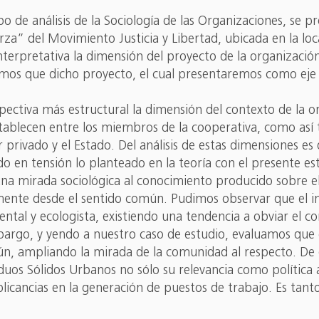
 de análisis de la Sociología de las Organizaciones, se p
rza” del Movimiento Justicia y Libertad, ubicada en la loc
interpretativa la dimensión del proyecto de la organiza
emos que dicho proyecto, el cual presentaremos como eje d
ctiva más estructural la dimensión del contexto de la o
stablecen entre los miembros de la cooperativa, como así 
privado y el Estado. Del análisis de estas dimensiones es 
o en tensión lo planteado en la teoría con el presente es
una mirada sociológica al conocimiento producido sobre el 
nte desde el sentido común. Pudimos observar que el i
al y ecologista, existiendo una tendencia a obviar el conf
argo, y yendo a nuestro caso de estudio, evaluamos que d
mún, ampliando la mirada de la comunidad al respecto. D
esiduos Sólidos Urbanos no sólo su relevancia como polític
mplicancias en la generación de puestos de trabajo. Es ta