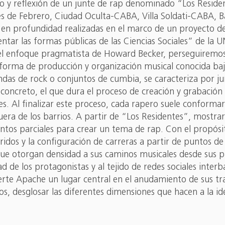
o y reflexión de un junte de rap denominado “Los Resident
 de Febrero, Ciudad Oculta-CABA, Villa Soldati-CABA, B
as en profundidad realizadas en el marco de un proyecto 
ar las formas públicas de las Ciencias Sociales” de l
el enfoque pragmatista de Howard Becker, perseguiremos c
rma de producción y organización musical conocida bajo 
ndas de rock o conjuntos de cumbia, se caracteriza por j
ncreto, el que dura el proceso de creación y grabación de
ales. Al finalizar este proceso, cada rapero suele conform
fuera de los barrios. A partir de “Los Residentes”, mostr
ntos parciales para crear un tema de rap. Con el propósit
os y la configuración de carreras a partir de puntos de i
s que otorgan densidad a sus caminos musicales desde sus 
 de los protagonistas y al tejido de redes sociales inter
erte Apache un lugar central en el anudamiento de sus tra
s, desglosar las diferentes dimensiones que hacen a la id