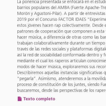
La ponencia presentada se enfocará en el estudi
barrios populares del AMBA (Fuerte Apache-Tres
Morón y Agustoni-Pilar). A partir de entrevist
2019 por el Concurso FACTOR IDAES “Experiment
estos jóvenes hacen rap colectivamente. Desde 
patrones de cooperación que componen a esta fo
hacer música, a diferencia de otras como las ba
trabajan colaborativamente durante un tiempo co
través de las redes sociales y plataformas digit
así la red de sociabilidad conformada dentro y 
mediante el cual los raperos articulan conocimie
modos de hacer música, exploraremos sus recorrid
Describiremos aquellas instancias significativa
“pegarla”. Asimismo, atenderemos a la movilidad
proceso de constitución de los juntes, siendo Fu
buscaremos, desde las perspectivas de los rapero
Texto completo