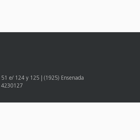
e 51 e/ 124 y 125 | (1925) Ensenada
/ 4230127