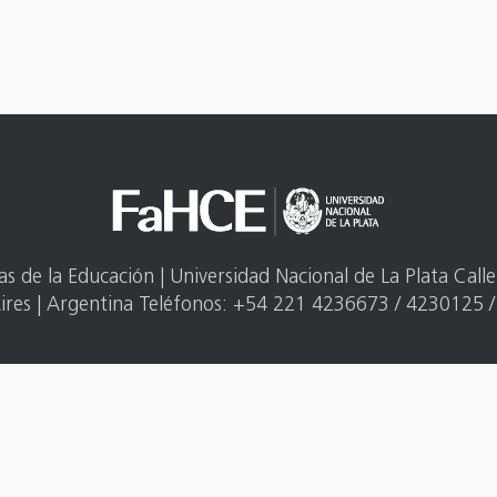
 de la Educación | Universidad Nacional de La Plata Call
ires | Argentina Teléfonos: +54 221 4236673 / 4230125 